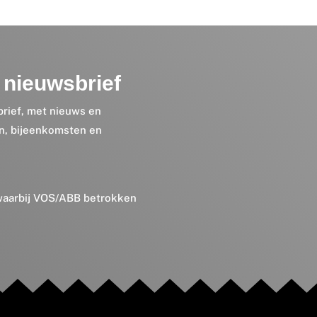
nieuwsbrief
brief, met nieuws en
en, bijeenkomsten en
 waarbij VOS/ABB betrokken