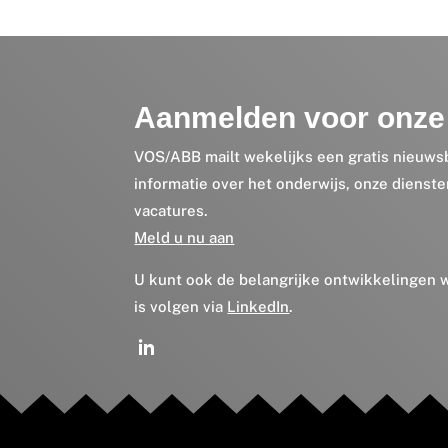
Aanmelden voor onze 
VOS/ABB mailt wekelijks een gratis nieuws
informatie over het onderwijs, onze dienst
vacatures.
Meld u nu aan
U kunt ook de belangrijke ontwikkelingen
is volgen via
LinkedIn
.