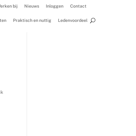
erken bij
Nieuws
Inloggen
Contact
ten
Praktisch en nuttig
Ledenvoordeel
ik
n