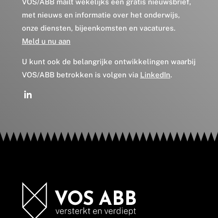
VOS/ABB mailt wekelijks een gratis nieuwsbrief,
met nieuws en informatie over het onderwijs,
onze diensten, bijeenkomsten en vacatures.
Meld u nu aan
U kunt ook de belangrijke ontwikkelingen waarbij
VOS/ABB betrokken is volgen via
LinkedIn
.