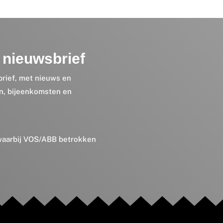
nieuwsbrief
brief, met nieuws en
en, bijeenkomsten en
 waarbij VOS/ABB betrokken