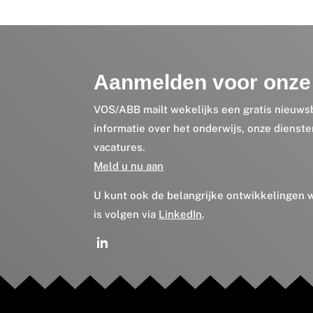
Aanmelden voor onze 
VOS/ABB mailt wekelijks een gratis nieuws
informatie over het onderwijs, onze dienst
vacatures.
Meld u nu aan
U kunt ook de belangrijke ontwikkelingen
is volgen via
LinkedIn
.