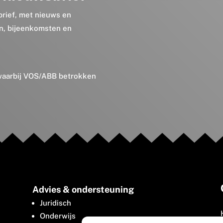
brief, met nieuws en
en, bijeenkomsten en
 waarbij VOS/ABB betrokken
Advies & ondersteuning
Juridisch
Onderwijs