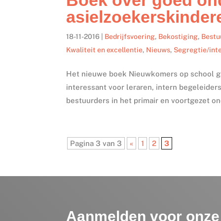
asielzoekerskinder
18-11-2016
|
Bedrijfsvoering
,
Bekostiging
,
Bestu
Kwaliteit en excellentie
,
Nieuws
,
Segregtie/int
Het nieuwe boek Nieuwkomers op school gaa
interessant voor leraren, intern begeleider
bestuurders in het primair en voortgezet o
Pagina 3 van 3
«
1
2
3
Aanmelden voor onze 