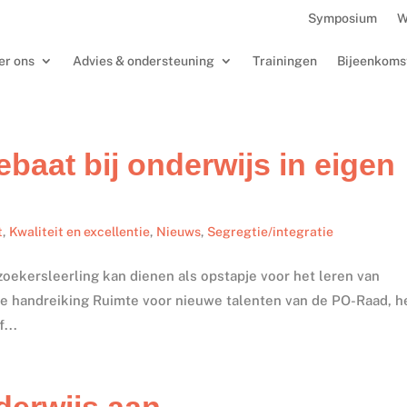
Symposium
W
er ons
Advies & ondersteuning
Trainingen
Bijeenkoms
baat bij onderwijs in eigen
t
,
Kwaliteit en excellentie
,
Nieuws
,
Segregtie/integratie
zoekersleerling kan dienen als opstapje voor het leren van
de handreiking Ruimte voor nieuwe talenten van de PO-Raad, h
...
derwijs aan