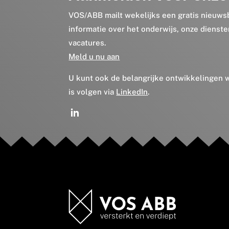
VOS/ABB mailt wekelijks een gratis nieuws
informatie over het onderwijs, onze dienst
vacatures.
Meld u nu aan
U kunt ook de belangrijke ontwikkelingen
is volgen via
LinkedIn
.