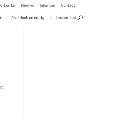
erken bij
Nieuws
Inloggen
Contact
ten
Praktisch en nuttig
Ledenvoordeel
et