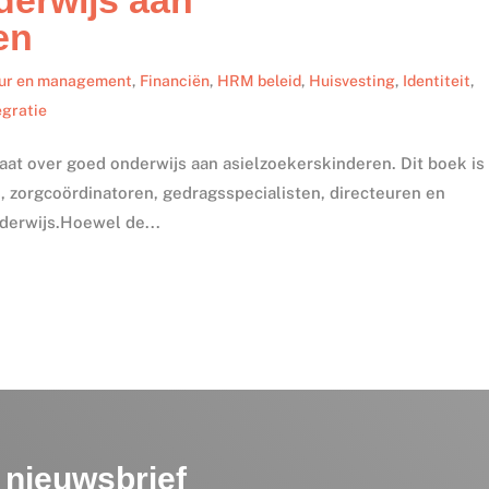
en
ur en management
,
Financiën
,
HRM beleid
,
Huisvesting
,
Identiteit
,
egratie
t over goed onderwijs aan asielzoekerskinderen. Dit boek is
s, zorgcoördinatoren, gedragsspecialisten, directeuren en
nderwijs.Hoewel de...
nieuwsbrief