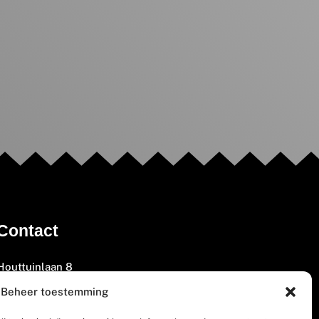
Contact
Houttuinlaan 8
3447 GM Woerden
Beheer toestemming
(0348) 405 200