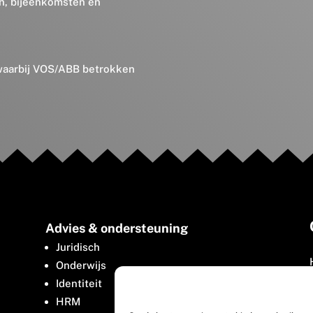
en, bijeenkomsten en
 waarbij VOS/ABB betrokken
Advies & ondersteuning
Juridisch
Onderwijs
Identiteit
HRM