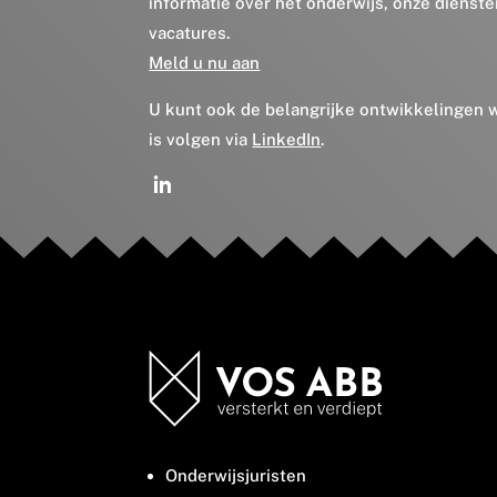
informatie over het onderwijs, onze dienst
vacatures.
Meld u nu aan
U kunt ook de belangrijke ontwikkelingen
is volgen via
LinkedIn
.
Onderwijsjuristen