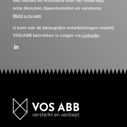
met nieuws en informatie over het onderwijs,
onze diensten, bijeenkomsten en vacatures.
Meld u nu aan
U kunt ook de belangrijke ontwikkelingen waarbij
VOS/ABB betrokken is volgen via
LinkedIn
.