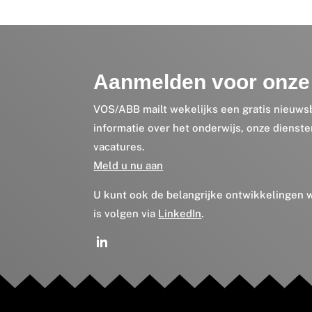
Aanmelden voor onze 
VOS/ABB mailt wekelijks een gratis nieuws
informatie over het onderwijs, onze dienst
vacatures.
Meld u nu aan
U kunt ook de belangrijke ontwikkelingen
is volgen via
LinkedIn
.