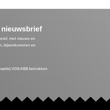
nieuwsbrief
brief, met nieuws en
en, bijeenkomsten en
 waarbij VOS/ABB betrokken