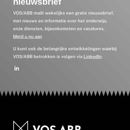
nieuwsbrief
VOS/ABB mailt wekelijks een gratis nieuwsbrief,
met nieuws en informatie over het onderwijs,
onze diensten, bijeenkomsten en vacatures.
Meld u nu aan
U kunt ook de belangrijke ontwikkelingen waarbij
VOS/ABB betrokken is volgen via
LinkedIn
.