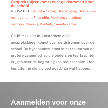
Gespreksbijeenkomst over geldstromen door
de school
10-05-2019
|
Bedrijfsvoering
,
Bekostiging
,
Bestuur en
management
,
Financiën
,
Medezeggenschap en
inspraak
,
Nieuws
,
Politiek
,
Tweede kamer
Op 15 mei is er in Amsterdam een
gespreksbijeenkomst over geldstromen door de
school.De bijeenkomst staat in het teken van de
grotere zeggenschap die ouders en leerkrachten
krijgen over de begroting van basisscholen. Hoe
benutten zij die invloed goed? En wat hebben...
Aanmelden voor onze