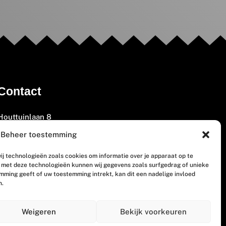
Contact
Houttuinlaan 8
3447 GM Woerden
Beheer toestemming
(0348) 405 200
ij technologieën zoals cookies om informatie over je apparaat op te
welkom@vosabb.nl
n met deze technologieën kunnen wij gegevens zoals surfgedrag of unieke
emming geeft of uw toestemming intrekt, kan dit een nadelige invloed
n.
Privacy, disclaimer en copyright
Weigeren
Bekijk voorkeuren