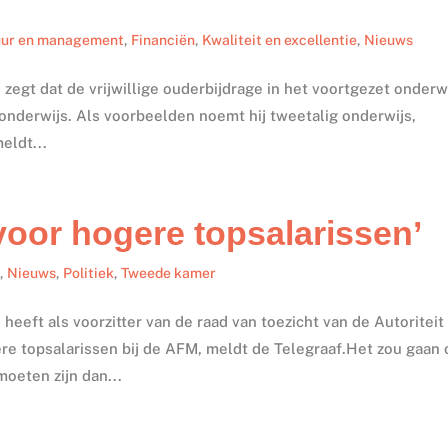
uur en management
,
Financiën
,
Kwaliteit en excellentie
,
Nieuws
zegt dat de vrijwillige ouderbijdrage in het voortgezet onderw
t onderwijs. Als voorbeelden noemt hij tweetalig onderwijs,
eldt...
voor hogere topsalarissen’
n
,
Nieuws
,
Politiek
,
Tweede kamer
heeft als voorzitter van de raad van toezicht van de Autoriteit
re topsalarissen bij de AFM, meldt de Telegraaf.Het zou gaan
oeten zijn dan...