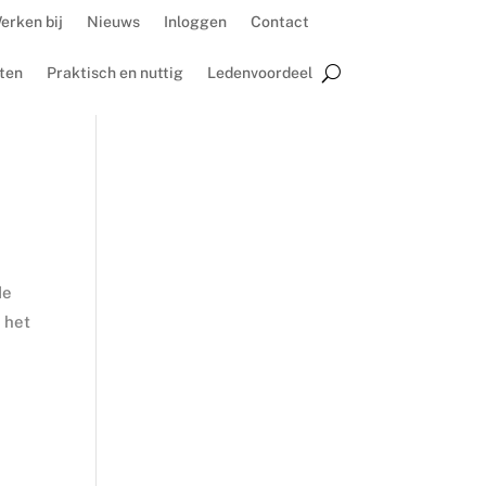
erken bij
Nieuws
Inloggen
Contact
ten
Praktisch en nuttig
Ledenvoordeel
de
 het