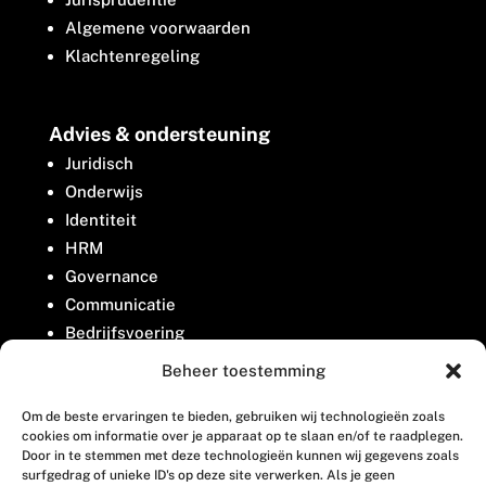
Algemene voorwaarden
Klachtenregeling
Advies & ondersteuning
Juridisch
Onderwijs
Identiteit
HRM
Governance
Communicatie
Bedrijfsvoering
Belangenbehartiging
Beheer toestemming
Om de beste ervaringen te bieden, gebruiken wij technologieën zoals
Contact
cookies om informatie over je apparaat op te slaan en/of te raadplegen.
Door in te stemmen met deze technologieën kunnen wij gegevens zoals
surfgedrag of unieke ID's op deze site verwerken. Als je geen