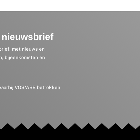
nieuwsbrief
brief, met nieuws en
en, bijeenkomsten en
 waarbij VOS/ABB betrokken