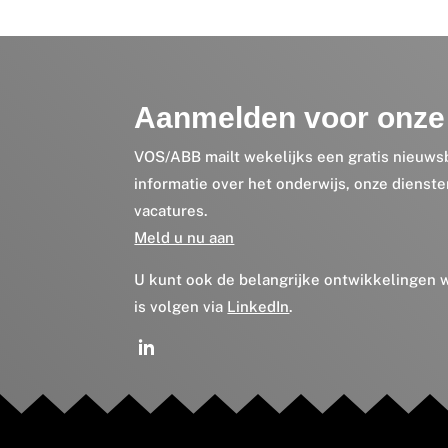
Aanmelden voor onze 
VOS/ABB mailt wekelijks een gratis nieuws
informatie over het onderwijs, onze dienst
vacatures.
Meld u nu aan
U kunt ook de belangrijke ontwikkelingen
is volgen via
LinkedIn
.