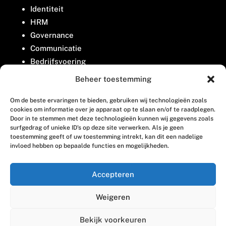
Identiteit
HRM
Governance
Communicatie
Bedrijfsvoering
Belangenbehartiging
Beheer toestemming
Om de beste ervaringen te bieden, gebruiken wij technologieën zoals
Contact
cookies om informatie over je apparaat op te slaan en/of te raadplegen.
Door in te stemmen met deze technologieën kunnen wij gegevens zoals
surfgedrag of unieke ID's op deze site verwerken. Als je geen
Houttuinlaan 8
toestemming geeft of uw toestemming intrekt, kan dit een nadelige
invloed hebben op bepaalde functies en mogelijkheden.
3447 GM Woerden
(0348) 405 200
Accepteren
welkom@vosabb.nl
Weigeren
Privacy, disclaimer en copyright
Bekijk voorkeuren