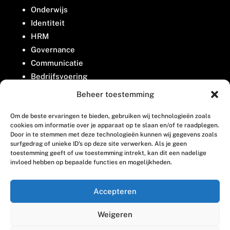
Onderwijs
Identiteit
HRM
Governance
Communicatie
Bedrijfsvoering
Belangenbehartiging
Beheer toestemming
Om de beste ervaringen te bieden, gebruiken wij technologieën zoals
Contact
cookies om informatie over je apparaat op te slaan en/of te raadplegen.
Door in te stemmen met deze technologieën kunnen wij gegevens zoals
surfgedrag of unieke ID's op deze site verwerken. Als je geen
Houttuinlaan 8
toestemming geeft of uw toestemming intrekt, kan dit een nadelige
invloed hebben op bepaalde functies en mogelijkheden.
3447 GM Woerden
(0348) 405 200
Accepteren
welkom@vosabb.nl
Weigeren
Privacy, disclaimer en copyright