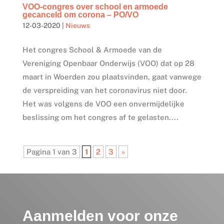
VOO-congres over school en armoede
gecanceld om corona – PO/VO
12-03-2020
|
Nieuws
Het congres School & Armoede van de
Vereniging Openbaar Onderwijs (VOO) dat op 28
maart in Woerden zou plaatsvinden, gaat vanwege
de verspreiding van het coronavirus niet door.
Het was volgens de VOO een onvermijdelijke
beslissing om het congres af te gelasten....
Pagina 1 van 3
1
2
3
»
Aanmelden voor onze