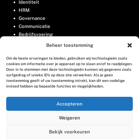
Identiteit
HRM
Governance
Communicatie
Bedrijfsvoering
Belangenbehartiging
Beheer toestemming
Om de beste ervaringen te bieden, gebruiken wij technologieën zoals
Contact
cookies om informatie over je apparaat op te slaan en/of te raadplegen.
Door in te stemmen met deze technologieën kunnen wij gegevens zoals
surfgedrag of unieke ID's op deze site verwerken. Als je geen
Houttuinlaan 8
toestemming geeft of uw toestemming intrekt, kan dit een nadelige
invloed hebben op bepaalde functies en mogelijkheden.
3447 GM Woerden
(0348) 405 200
Accepteren
welkom@vosabb.nl
Weigeren
Privacy, disclaimer en copyright
Bekijk voorkeuren