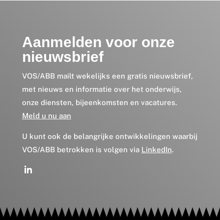
Aanmelden voor onze
nieuwsbrief
VOS/ABB mailt wekelijks een gratis nieuwsbrief,
met nieuws en informatie over het onderwijs,
onze diensten, bijeenkomsten en vacatures.
Meld u nu aan
U kunt ook de belangrijke ontwikkelingen waarbij
VOS/ABB betrokken is volgen via
LinkedIn
.