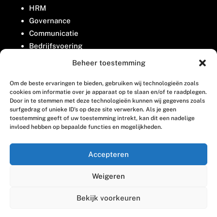
HRM
Governance
Communicatie
Bedrijfsvoering
Belangenbehartiging
Beheer toestemming
Om de beste ervaringen te bieden, gebruiken wij technologieën zoals
Contact
cookies om informatie over je apparaat op te slaan en/of te raadplegen.
Door in te stemmen met deze technologieën kunnen wij gegevens zoals
surfgedrag of unieke ID's op deze site verwerken. Als je geen
Houttuinlaan 8
toestemming geeft of uw toestemming intrekt, kan dit een nadelige
invloed hebben op bepaalde functies en mogelijkheden.
3447 GM Woerden
(0348) 405 200
Accepteren
welkom@vosabb.nl
Weigeren
Privacy, disclaimer en copyright
Bekijk voorkeuren