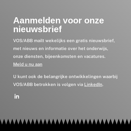
Aanmelden voor onze
nieuwsbrief
VOS/ABB mailt wekelijks een gratis nieuwsbrief,
met nieuws en informatie over het onderwijs,
onze diensten, bijeenkomsten en vacatures.
Meld u nu aan
U kunt ook de belangrijke ontwikkelingen waarbij
VOS/ABB betrokken is volgen via
LinkedIn
.