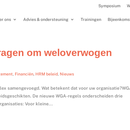
Symposium
W
er ons
Advies & ondersteuning
Trainingen
Bijeenkoms
ragen om weloverwogen
gement
,
Financiën
,
HRM beleid
,
Nieuws
 Flex samengevoegd. Wat betekent dat voor uw organisatie?W
beidsgeschikten. De nieuwe WGA-regels onderscheiden drie
ganisaties: Voor kleine...