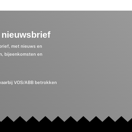
nieuwsbrief
brief, met nieuws en
en, bijeenkomsten en
 waarbij VOS/ABB betrokken