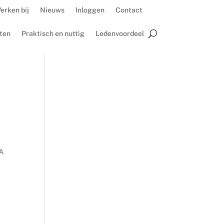
erken bij
Nieuws
Inloggen
Contact
ten
Praktisch en nuttig
Ledenvoordeel
GA