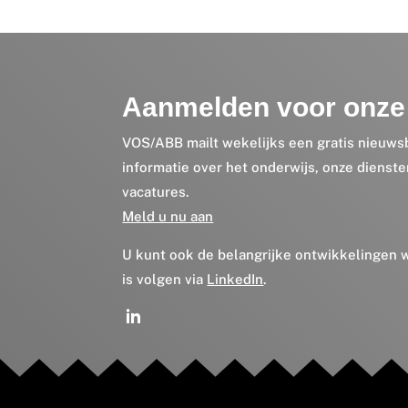
Aanmelden voor onze 
VOS/ABB mailt wekelijks een gratis nieuws
informatie over het onderwijs, onze dienst
vacatures.
Meld u nu aan
U kunt ook de belangrijke ontwikkelingen
is volgen via
LinkedIn
.