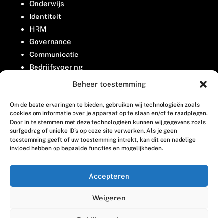
Onderwijs
Identiteit
HRM
Governance
Communicatie
Bedrijfsvoering
Belangenbehartiging
Beheer toestemming
Om de beste ervaringen te bieden, gebruiken wij technologieën zoals
Contact
cookies om informatie over je apparaat op te slaan en/of te raadplegen.
Door in te stemmen met deze technologieën kunnen wij gegevens zoals
surfgedrag of unieke ID's op deze site verwerken. Als je geen
Houttuinlaan 8
toestemming geeft of uw toestemming intrekt, kan dit een nadelige
invloed hebben op bepaalde functies en mogelijkheden.
3447 GM Woerden
(0348) 405 200
Accepteren
welkom@vosabb.nl
Weigeren
Privacy, disclaimer en copyright