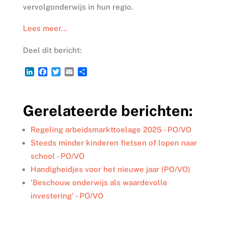
vervolgonderwijs in hun regio.
Lees meer…
Deel dit bericht:
L
F
T
E
D
i
a
w
m
e
n
c
i
a
l
k
e
t
i
e
Gerelateerde berichten:
e
b
t
l
n
d
o
e
I
o
r
Regeling arbeidsmarkttoelage 2025 - PO/VO
n
k
Steeds minder kinderen fietsen of lopen naar
school - PO/VO
Handigheidjes voor het nieuwe jaar (PO/VO)
'Beschouw onderwijs als waardevolle
investering' - PO/VO