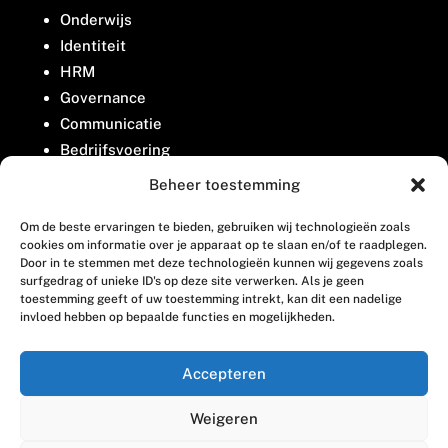
Onderwijs
Identiteit
HRM
Governance
Communicatie
Bedrijfsvoering
Belangenbehartiging
Beheer toestemming
Om de beste ervaringen te bieden, gebruiken wij technologieën zoals
Contact
cookies om informatie over je apparaat op te slaan en/of te raadplegen.
Door in te stemmen met deze technologieën kunnen wij gegevens zoals
surfgedrag of unieke ID's op deze site verwerken. Als je geen
Houttuinlaan 8
toestemming geeft of uw toestemming intrekt, kan dit een nadelige
invloed hebben op bepaalde functies en mogelijkheden.
3447 GM Woerden
(0348) 405 200
Accepteren
welkom@vosabb.nl
Weigeren
Privacy, disclaimer en copyright