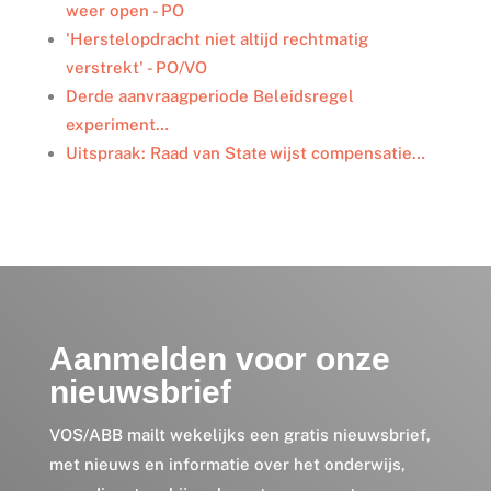
weer open - PO
'Herstelopdracht niet altijd rechtmatig
verstrekt' - PO/VO
Derde aanvraagperiode Beleidsregel
experiment…
Uitspraak: Raad van State wijst compensatie…
Aanmelden voor onze
nieuwsbrief
VOS/ABB mailt wekelijks een gratis nieuwsbrief,
met nieuws en informatie over het onderwijs,