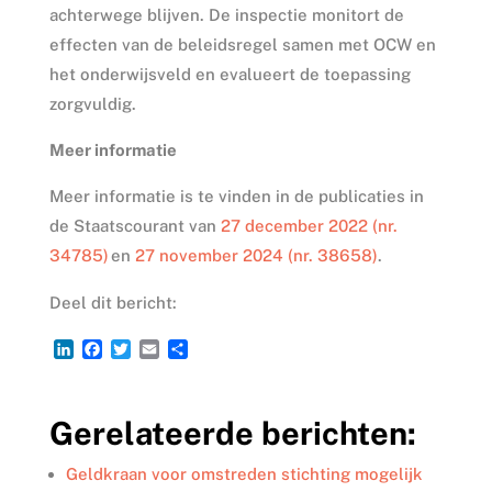
achterwege blijven. De inspectie monitort de
effecten van de beleidsregel samen met OCW en
het onderwijsveld en evalueert de toepassing
zorgvuldig.
Meer informatie
Meer informatie is te vinden in de publicaties in
de Staatscourant van
27 december 2022 (nr.
34785)
en
27 november 2024 (nr. 38658)
.
Deel dit bericht:
L
F
T
E
D
i
a
w
m
e
n
c
i
a
l
k
e
t
i
e
Gerelateerde berichten:
e
b
t
l
n
d
o
e
I
o
r
Geldkraan voor omstreden stichting mogelijk
n
k