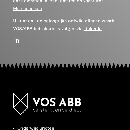
onze diensten, bijeenkomsten en vacatures.
Meld u nu aan
U kunt ook de belangrijke ontwikkelingen waarbij
VOS/ABB betrokken is volgen via
LinkedIn
.
Onderwijsjuristen