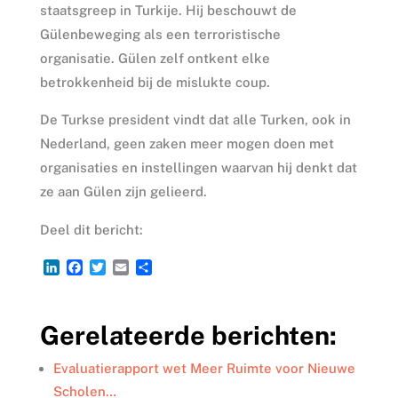
staatsgreep in Turkije. Hij beschouwt de
Gülenbeweging als een terroristische
organisatie. Gülen zelf ontkent elke
betrokkenheid bij de mislukte coup.
De Turkse president vindt dat alle Turken, ook in
Nederland, geen zaken meer mogen doen met
organisaties en instellingen waarvan hij denkt dat
ze aan Gülen zijn gelieerd.
Deel dit bericht:
L
F
T
E
D
i
a
w
m
e
n
c
i
a
l
k
e
t
i
e
Gerelateerde berichten:
e
b
t
l
n
d
o
e
I
o
r
Evaluatierapport wet Meer Ruimte voor Nieuwe
n
k
Scholen…