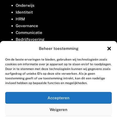
Onderwijs
Identiteit
HRM
Governance
Communicatie
Bedrijfsvoering
Belangenbehartiging
Beheer toestemming
Om de beste ervaringen te bieden, gebruiken wij technologieën zoals
Contact
cookies om informatie over je apparaat op te slaan en/of te raadplegen.
Door in te stemmen met deze technologieën kunnen wij gegevens zoals
surfgedrag of unieke ID's op deze site verwerken. Als je geen
Houttuinlaan 8
toestemming geeft of uw toestemming intrekt, kan dit een nadelige
invloed hebben op bepaalde functies en mogelijkheden.
3447 GM Woerden
(0348) 405 200
Accepteren
welkom@vosabb.nl
Weigeren
Privacy, disclaimer en copyright