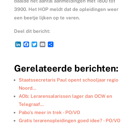
daalde het aantal aanmeldingen met 1800 tot
3900. Het HOP meldt dat de opleidingen weer
een beetje lijken op te veren.
Deel dit bericht:
L
F
T
E
D
i
a
w
m
e
n
c
i
a
l
k
e
t
i
e
Gerelateerde berichten:
e
b
t
l
n
d
o
e
I
o
r
Staatssecretaris Paul opent schooljaar regio
n
k
Noord…
AOb: Lerarensalarissen lager dan OCW en
Telegraaf…
Pabo's meer in trek - PO/VO
Gratis lerarenopleidingen goed idee? - PO/VO