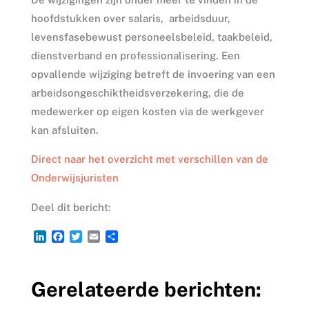
hoofdstukken over salaris, arbeidsduur,
levensfasebewust personeelsbeleid, taakbeleid,
dienstverband en professionalisering. Een
opvallende wijziging betreft de invoering van een
arbeidsongeschiktheidsverzekering, die de
medewerker op eigen kosten via de werkgever
kan afsluiten.
Direct naar het overzicht met verschillen van de
Onderwijsjuristen
Deel dit bericht:
L
F
T
E
D
i
a
w
m
e
n
c
i
a
l
k
e
t
i
e
Gerelateerde berichten:
e
b
t
l
n
d
o
e