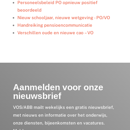
I
o
r
Personeelsbeleid PO opnieuw positief
n
k
beoordeeld
Nieuw schooljaar, nieuwe wetgeving - PO/VO
Handreiking pensioencommunicatie
Verschillen oude en nieuwe cao – VO
Aanmelden voor onze
nieuwsbrief
VOS/ABB mailt wekelijks een gratis nieuwsbrief,
met nieuws en informatie over het onderwijs,
onze diensten, bijeenkomsten en vacatures.