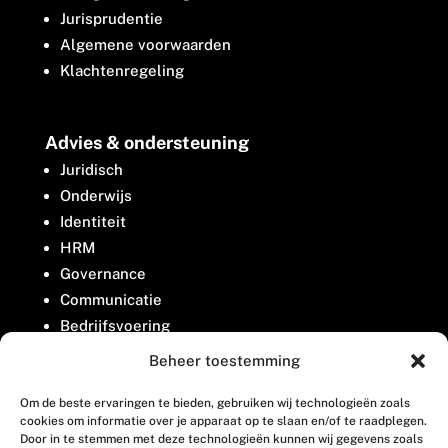
Jurisprudentie
Algemene voorwaarden
Klachtenregeling
Advies & ondersteuning
Juridisch
Onderwijs
Identiteit
HRM
Governance
Communicatie
Bedrijfsvoering
Belangenbehartiging
Beheer toestemming
Om de beste ervaringen te bieden, gebruiken wij technologieën zoals
Contact
cookies om informatie over je apparaat op te slaan en/of te raadplegen.
Door in te stemmen met deze technologieën kunnen wij gegevens zoals