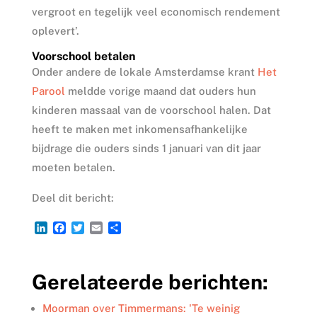
vergroot en tegelijk veel economisch rendement
oplevert’.
Voorschool betalen
Onder andere de lokale Amsterdamse krant
Het
Parool
meldde vorige maand dat ouders hun
kinderen massaal van de voorschool halen. Dat
heeft te maken met inkomens­afhankelijke
bijdrage die ouders sinds 1 januari van dit jaar
moeten betalen.
Deel dit bericht:
L
F
T
E
D
i
a
w
m
e
n
c
i
a
l
k
e
t
i
e
Gerelateerde berichten:
e
b
t
l
n
d
o
e
I
o
r
Moorman over Timmermans: 'Te weinig
n
k