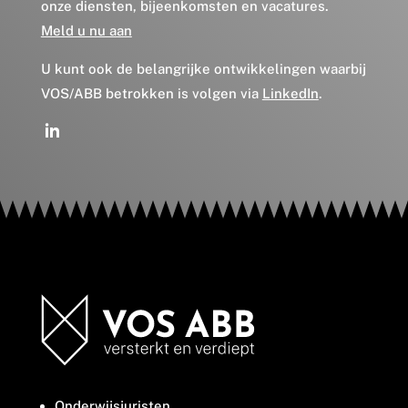
onze diensten, bijeenkomsten en vacatures.
Meld u nu aan
U kunt ook de belangrijke ontwikkelingen waarbij
VOS/ABB betrokken is volgen via
LinkedIn
.
Onderwijsjuristen