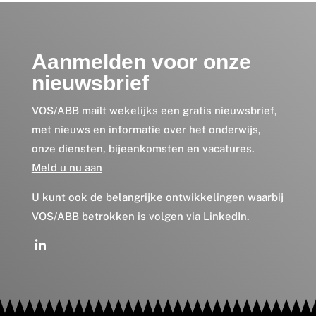
Aanmelden voor onze
nieuwsbrief
VOS/ABB mailt wekelijks een gratis nieuwsbrief,
met nieuws en informatie over het onderwijs,
onze diensten, bijeenkomsten en vacatures.
Meld u nu aan
U kunt ook de belangrijke ontwikkelingen waarbij
VOS/ABB betrokken is volgen via
LinkedIn
.