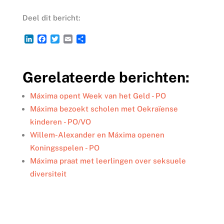
Deel dit bericht:
L
F
T
E
D
i
a
w
m
e
n
c
i
a
l
k
e
t
i
e
Gerelateerde berichten:
e
b
t
l
n
d
o
e
I
o
r
Máxima opent Week van het Geld - PO
n
k
Máxima bezoekt scholen met Oekraïense
kinderen - PO/VO
Willem-Alexander en Máxima openen
Koningsspelen - PO
Máxima praat met leerlingen over seksuele
diversiteit