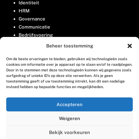
Identiteit
HRM
Governance
Communicatie
Bedrijfsvoering
Belangenbehartiging
Beheer toestemming
Om de beste ervaringen te bieden, gebruiken wij technologieën zoals
Contact
cookies om informatie over je apparaat op te slaan en/of te raadplegen.
Door in te stemmen met deze technologieën kunnen wij gegevens zoals
surfgedrag of unieke ID's op deze site verwerken. Als je geen
Houttuinlaan 8
toestemming geeft of uw toestemming intrekt, kan dit een nadelige
invloed hebben op bepaalde functies en mogelijkheden.
3447 GM Woerden
(0348) 405 200
Accepteren
welkom@vosabb.nl
Weigeren
Privacy, disclaimer en copyright
Bekijk voorkeuren