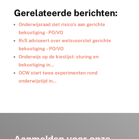
n
c
i
a
l
k
e
t
i
e
Gerelateerde berichten:
e
b
t
l
n
d
o
e
I
o
r
Onderwijsraad ziet risico's aan gerichte
n
k
bekostiging - PO/VO
RvS adviseert over wetsvoorstel gerichte
bekostiging – PO/VO
Onderwijs op de kieslijst: sturing en
bekostiging in…
OCW start twee experimenten rond
onderwijstijd in…