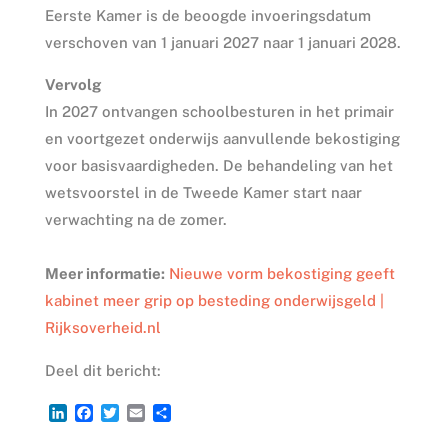
Eerste Kamer is de beoogde invoeringsdatum
verschoven van 1 januari 2027 naar 1 januari 2028.
Vervolg
In 2027 ontvangen schoolbesturen in het primair
en voortgezet onderwijs aanvullende bekostiging
voor basisvaardigheden. De behandeling van het
wetsvoorstel in de Tweede Kamer start naar
verwachting na de zomer.
Meer informatie:
Nieuwe vorm bekostiging geeft
kabinet meer grip op besteding onderwijsgeld |
Rijksoverheid.nl
Deel dit bericht:
L
F
T
E
D
i
a
w
m
e