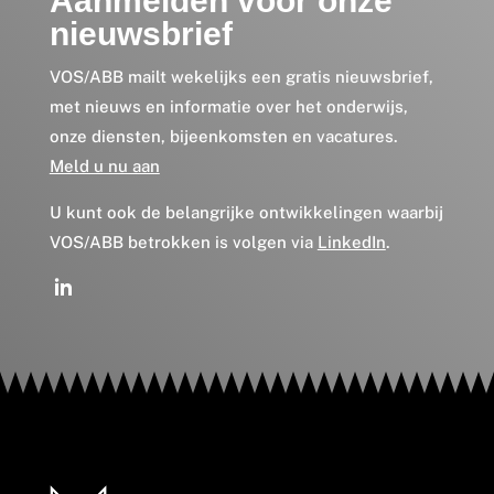
Aanmelden voor onze
nieuwsbrief
VOS/ABB mailt wekelijks een gratis nieuwsbrief,
met nieuws en informatie over het onderwijs,
onze diensten, bijeenkomsten en vacatures.
Meld u nu aan
U kunt ook de belangrijke ontwikkelingen waarbij
VOS/ABB betrokken is volgen via
LinkedIn
.