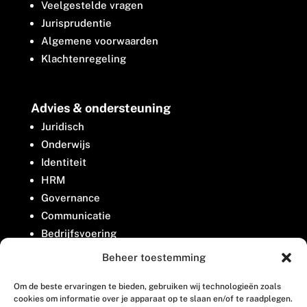
Veelgestelde vragen
Jurisprudentie
Algemene voorwaarden
Klachtenregeling
Advies & ondersteuning
Juridisch
Onderwijs
Identiteit
HRM
Governance
Communicatie
Bedrijfsvoering
Belangenbehartiging
Beheer toestemming
Om de beste ervaringen te bieden, gebruiken wij technologieën zoals
Contact
cookies om informatie over je apparaat op te slaan en/of te raadplegen.