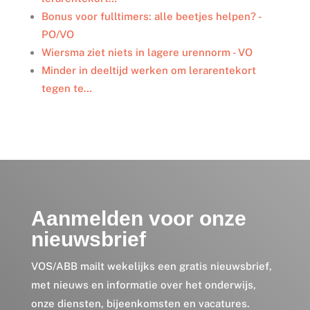
Bonus voor fulltimers: alle beetjes helpen? -
PO/VO
Wiersma ziet niets in lagere urennorm - VO
Minder in deeltijd werken om lerarentekort
tegen te…
Aanmelden voor onze
nieuwsbrief
VOS/ABB mailt wekelijks een gratis nieuwsbrief,
met nieuws en informatie over het onderwijs,
onze diensten, bijeenkomsten en vacatures.