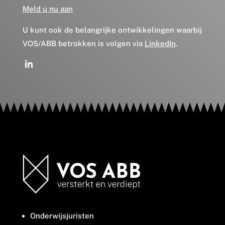
Meld u nu aan
U kunt ook de belangrijke ontwikkelingen waarbij
VOS/ABB betrokken is volgen via
LinkedIn
.
Onderwijsjuristen