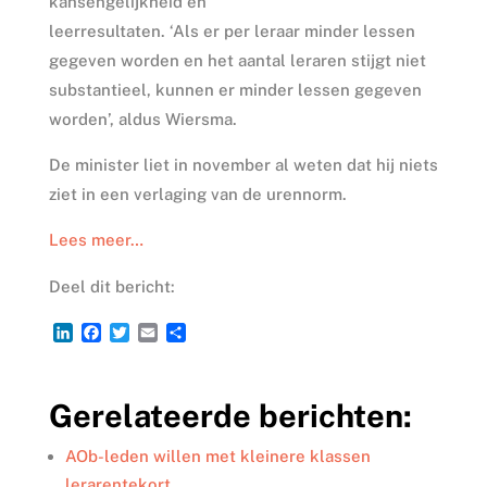
kansengelijkheid en
leerresultaten. ‘Als er per leraar minder lessen
gegeven worden en het aantal leraren stijgt niet
substantieel, kunnen er minder lessen gegeven
worden’, aldus Wiersma.
De minister liet in november al weten dat hij niets
ziet in een verlaging van de urennorm.
Lees meer…
Deel dit bericht:
L
F
T
E
D
i
a
w
m
e
n
c
i
a
l
k
e
t
i
e
Gerelateerde berichten:
e
b
t
l
n
d
o
e
I
o
r
AOb-leden willen met kleinere klassen
n
k
lerarentekort…