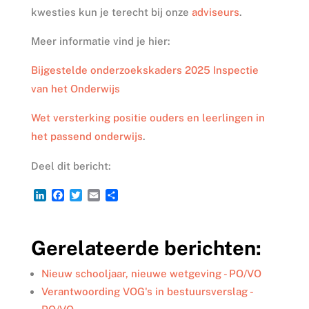
kwesties kun je terecht bij onze
adviseurs
.
Meer informatie vind je hier:
Bijgestelde onderzoekskaders 2025 Inspectie
van het Onderwijs
Wet versterking positie ouders en leerlingen in
het passend onderwijs
.
Deel dit bericht:
L
F
T
E
D
i
a
w
m
e
n
c
i
a
l
k
e
t
i
e
Gerelateerde berichten:
e
b
t
l
n
d
o
e
I
o
r
Nieuw schooljaar, nieuwe wetgeving - PO/VO
n
k
Verantwoording VOG's in bestuursverslag -