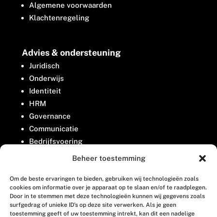
Algemene voorwaarden
Klachtenregeling
Advies & ondersteuning
Juridisch
Onderwijs
Identiteit
HRM
Governance
Communicatie
Bedrijfsvoering
Belangenbehartiging
Beheer toestemming
Om de beste ervaringen te bieden, gebruiken wij technologieën zoals
Contact
cookies om informatie over je apparaat op te slaan en/of te raadplegen.
Door in te stemmen met deze technologieën kunnen wij gegevens zoals
surfgedrag of unieke ID's op deze site verwerken. Als je geen
Houttuinlaan 8
toestemming geeft of uw toestemming intrekt, kan dit een nadelige