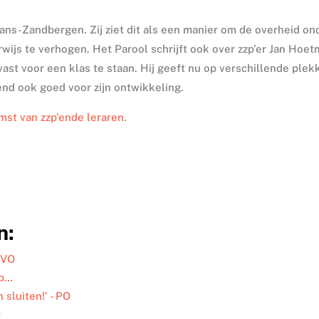
ns-Zandbergen. Zij ziet dit als een manier om de overheid on
rwijs te verhogen. Het Parool schrijft ook over zzp’er Jan Hoet
ast voor een klas te staan. Hij geeft nu op verschillende plek
end ook goed voor zijn ontwikkeling.
mst van zzp’ende leraren
.
n:
/VO
op…
sluiten!' - PO
O