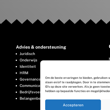
Advies & ondersteuning
Juridisch
Onderwijs
Identiteit
HRM
Om de beste ervaringen te bieden, gebruiken w
Governance
slaan en/of te raadplegen. Door in te stemme
Communicatie
ID's op deze site verwerken. Als je geen toest
hebben op bepaalde functies en mogelijkhede
Bedrijfsvoering
Belangenbehartiging
Accepteren