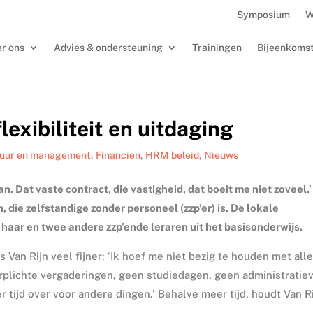
Symposium
W
r ons
Advies & ondersteuning
Trainingen
Bijeenkoms
lexibiliteit en uitdaging
tuur en management
,
Financiën
,
HRM beleid
,
Nieuws
n. Dat vaste contract, die vastigheid, dat boeit me niet zoveel.’
, die zelfstandige zonder personeel (zzp’er) is. De lokale
haar en twee andere zzp’ende leraren uit het basisonderwijs.
s Van Rijn veel fijner: ‘Ik hoef me niet bezig te houden met all
lichte vergaderingen, geen studiedagen, geen administratie
r tijd over voor andere dingen.’ Behalve meer tijd, houdt Van R