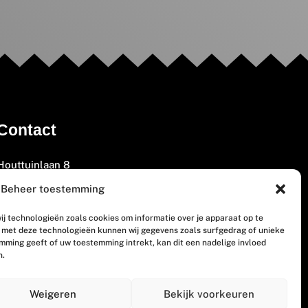
Contact
Houttuinlaan 8
3447 GM Woerden
Beheer toestemming
(0348) 405 200
ij technologieën zoals cookies om informatie over je apparaat op te
welkom@vosabb.nl
n met deze technologieën kunnen wij gegevens zoals surfgedrag of unieke
emming geeft of uw toestemming intrekt, kan dit een nadelige invloed
n.
Privacy, disclaimer en copyright
Weigeren
Bekijk voorkeuren