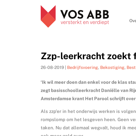
Ove
Zzp-leerkracht zoekt f
26-08-2019
|
Bedrijfsvoering
,
Bekostiging
,
Bes
‘Ik wil meer doen dan enkel voor de klas staa
zegt basisschoolleerkracht Daniëlle van Rijn
Amsterdamse krant Het Parool schrijft over 
Als zzp’er in het onderwijs werken is volgen
rompslomp om het lesgeven heen. Geen verp
taken. Nu dat allemaal wegvalt, houd ik mee
ook meer geld over.