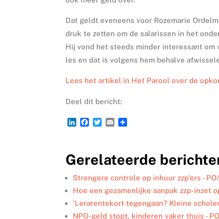
Dat geldt eveneens voor Rozemarie Ordelma
druk te zetten om de salarissen in het onde
Hij vond het steeds minder interessant om v
les en dat is volgens hem behalve afwissel
Lees het artikel in Het Parool over de opko
Deel dit bericht:
L
F
T
E
D
i
a
w
m
e
n
c
i
a
l
k
e
t
i
e
Gerelateerde berichte
e
b
t
l
n
d
o
e
I
o
r
Strengere controle op inhuur zzp'ers - PO
n
k
Hoe een gezamenlijke aanpak zzp-inzet 
'Lerarentekort tegengaan? Kleine scholen 
NPO-geld stopt, kinderen vaker thuis - P