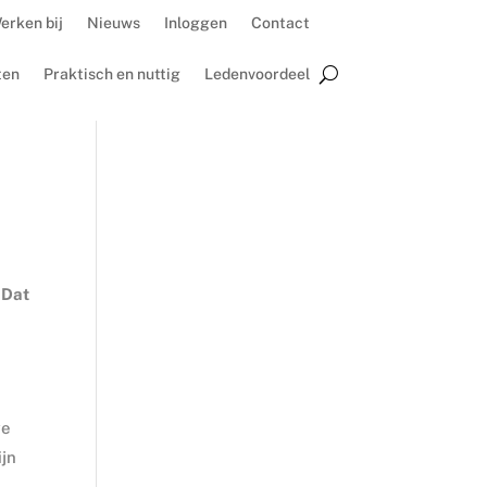
erken bij
Nieuws
Inloggen
Contact
ten
Praktisch en nuttig
Ledenvoordeel
 Dat
e
ve
ijn