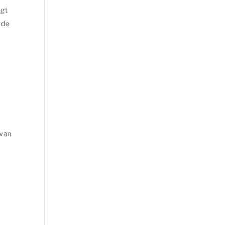
ngt
 de
 van