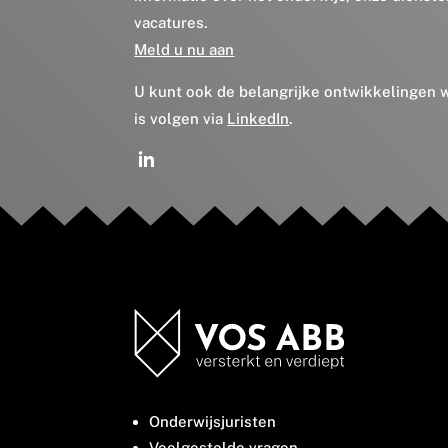
vacatures.
Meld u nu aan
U kunt ook de belangrijke ontwikkelingen
is volgen via
LinkedIn
.
Onderwijsjuristen
Veelgestelde vragen