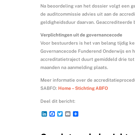
Na beoordeling van het dossier volgt een 
de auditcommissie advies uit aan de accredi
geldigheidsduur daarvan. Geaccrediteerde
Verplichtingen uit de governancecode
Voor bestuurders is het van belang tijdig k
Governancecode Funderend Onderwijs en het
accreditatietraject duurt gemiddeld drie tot
maanden na aanmelding plaats.
Meer informatie over de accreditatieproce
SABFO:
Home – Stichting ABFO
Deel dit bericht:
L
F
T
E
D
i
a
w
m
e
n
c
i
a
l
k
e
t
i
e