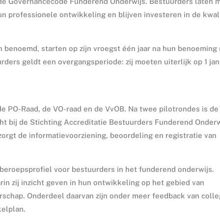
it de Governancecode Funderend Onderwijs. Bestuurders laten 
hun professionele ontwikkeling en blijven investeren in de kwal
n benoemd, starten op zijn vroegst één jaar na hun benoeming
urders geldt een overgangsperiode: zij moeten uiterlijk op 1 jan
 de PO-Raad, de VO-raad en de VvOB. Na twee pilotrondes is de
cht bij de Stichting Accreditatie Bestuurders Funderend Onderw
orgt de informatievoorziening, beoordeling en registratie van
 beroepsprofiel voor bestuurders in het funderend onderwijs.
in zij inzicht geven in hun ontwikkeling op het gebied van
derschap. Onderdeel daarvan zijn onder meer feedback van colle
kelplan.