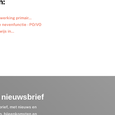
n:
werking primair…
e nevenfunctie - PO/VO
wijs in…
nieuwsbrief
brief, met nieuws en
en, bijeenkomsten en