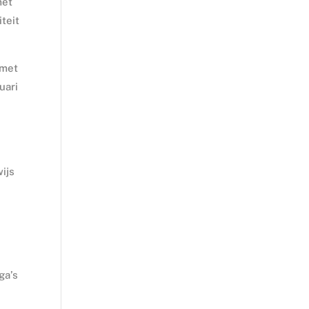
met
iteit
 met
uari
ijs
ga’s