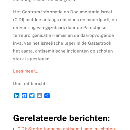
Het Centrum Informatie en Documentatie Israël
(CIDI) meldde onlangs dat sinds de moordpartij en
ontvoering van gijzelaars door de Palestijnse
terreurorganisatie Hamas en de daaropvolgende
inval van het Israëlische leger in de Gazastrook
het aantal antisemitische incidenten op scholen
sterk is gestegen.
Lees meer…
Deel dit bericht:
L
F
T
E
D
i
a
w
m
e
n
c
i
a
l
k
e
t
i
e
Gerelateerde berichten:
e
b
t
l
n
d
o
e
I
o
r
CIDI: Sterke toename antisemitisme in scholen -