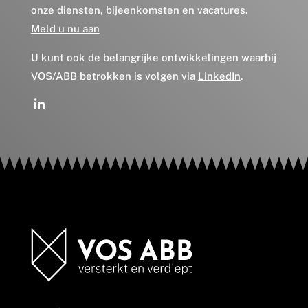
onze diensten, bijeenkomsten en vacatures.
Meld u nu aan
U kunt ook de belangrijke ontwikkelingen waarbij
VOS/ABB betrokken is volgen via
LinkedIn
.