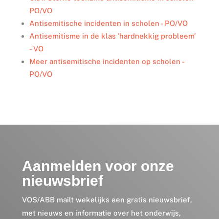
n
k
PO/VO
Antisemitische incidenten in scholen - PO/VO
Antisemitisme in de klas 'hardnekkig probleem'
- VO
Meer antisemitische incidenten op scholen -
PO/VO
Aanmelden voor onze
nieuwsbrief
VOS/ABB mailt wekelijks een gratis nieuwsbrief,
met nieuws en informatie over het onderwijs,