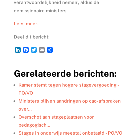
verantwoordelijkheid nemen’, aldus de
demissionaire ministers.
Lees meer…
Deel dit bericht:
L
F
T
E
D
i
a
w
m
e
n
c
i
a
l
k
e
t
i
e
Gerelateerde berichten:
e
b
t
l
n
d
o
e
I
o
r
Kamer stemt tegen hogere stagevergoeding -
n
k
PO/VO
Ministers blijven aandringen op cao-afspraken
over…
Overschot aan stageplaatsen voor
pedagogisch…
Stages in onderwijs meestal onbetaald - PO/VO