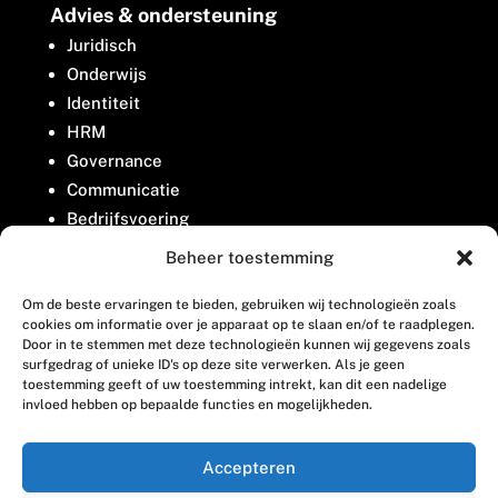
Advies & ondersteuning
Juridisch
Onderwijs
Identiteit
HRM
Governance
Communicatie
Bedrijfsvoering
Belangenbehartiging
Beheer toestemming
Om de beste ervaringen te bieden, gebruiken wij technologieën zoals
Contact
cookies om informatie over je apparaat op te slaan en/of te raadplegen.
Door in te stemmen met deze technologieën kunnen wij gegevens zoals
surfgedrag of unieke ID's op deze site verwerken. Als je geen
Houttuinlaan 8
toestemming geeft of uw toestemming intrekt, kan dit een nadelige
invloed hebben op bepaalde functies en mogelijkheden.
3447 GM Woerden
(0348) 405 200
Accepteren
welkom@vosabb.nl