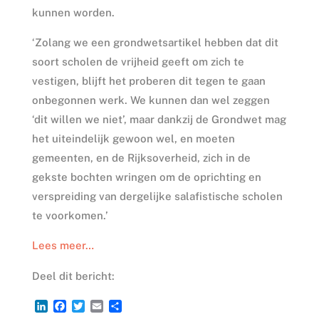
kunnen worden.
‘Zolang we een grondwetsartikel hebben dat dit
soort scholen de vrijheid geeft om zich te
vestigen, blijft het proberen dit tegen te gaan
onbegonnen werk. We kunnen dan wel zeggen
‘dit willen we niet’, maar dankzij de Grondwet mag
het uiteindelijk gewoon wel, en moeten
gemeenten, en de Rijksoverheid, zich in de
gekste bochten wringen om de oprichting en
verspreiding van dergelijke salafistische scholen
te voorkomen.’
Lees meer…
Deel dit bericht:
L
F
T
E
D
i
a
w
m
e