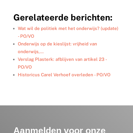
n
c
i
a
l
k
e
t
i
e
Gerelateerde berichten:
e
b
t
l
n
d
o
e
I
o
r
Wat wil de politiek met het onderwijs? (update)
n
k
- PO/VO
Onderwijs op de kieslijst: vrijheid van
onderwijs,…
Verslag Plasterk: afblijven van artikel 23 -
PO/VO
Historicus Carel Verhoef overleden - PO/VO
Aanmelden voor onze