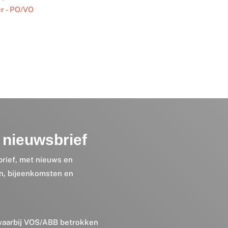
r - PO/VO
nieuwsbrief
brief, met nieuws en
en, bijeenkomsten en
 waarbij VOS/ABB betrokken