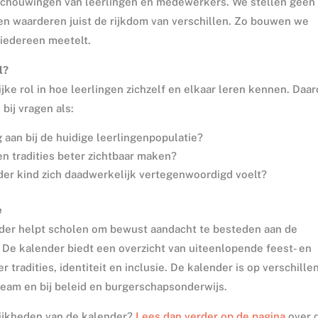
schouwingen van leerlingen en medewerkers. We stellen geen
en waarderen juist de rijkdom van verschillen. Zo bouwen we
iedereen meetelt.
l?
ke rol in hoe leerlingen zichzelf en elkaar leren kennen. Daa
bij vragen als:
g aan bij de huidige leerlingenpopulatie?
n tradities beter zichtbaar maken?
eder kind zich daadwerkelijk vertegenwoordigd voelt?
e
der helpt scholen om bewust aandacht te besteden aan de
De kalender biedt een overzicht van uiteenlopende feest- en
tradities, identiteit en inclusie. De kalender is op verschille
team en bij beleid en burgerschapsonderwijs.
lijkheden van de kalender?
Lees dan verder op de pagina
over 