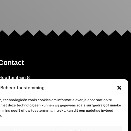
Contact
Houttuinlaan 8
3447 GM Woerden
Beheer toestemming
(0348) 405 200
ij technologieën zoals cookies om informatie over je apparaat op te
welkom@vosabb.nl
n met deze technologieën kunnen wij gegevens zoals surfgedrag of unieke
emming geeft of uw toestemming intrekt, kan dit een nadelige invloed
n.
Privacy, disclaimer en copyright