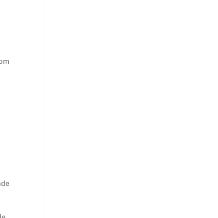
rom
nde
de