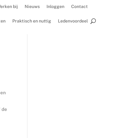
erken bij
Nieuws
Inloggen
Contact
ten
Praktisch en nuttig
Ledenvoordeel
een
f de