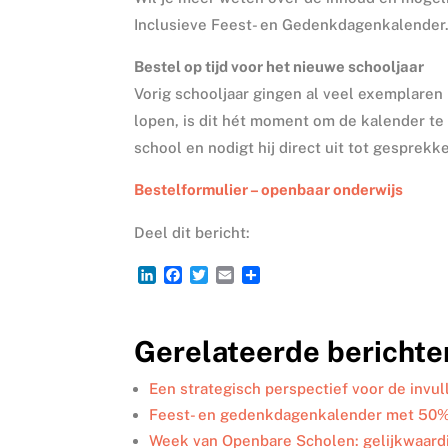
Inclusieve Feest- en Gedenkdagenkalender
Bestel op tijd voor het nieuwe schooljaar
Vorig schooljaar gingen al veel exemplare
lopen, is dit hét moment om de kalender te 
school en nodigt hij direct uit tot gesprekk
Bestelformulier – openbaar onderwijs
Deel dit bericht:
L
F
T
E
D
i
a
w
m
e
n
c
i
a
l
k
e
t
i
e
Gerelateerde berichte
e
b
t
l
n
d
o
e
I
o
r
Een strategisch perspectief voor de invul
n
k
Feest- en gedenkdagenkalender met 50%
Week van Openbare Scholen: gelijkwaard