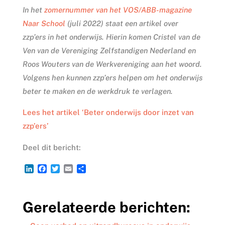
In het
zomernummer van het VOS/ABB-magazine
Naar School
(juli 2022) staat een artikel over
zzp’ers in het onderwijs. Hierin komen Cristel van de
Ven van de Vereniging Zelfstandigen Nederland en
Roos Wouters van de Werkvereniging aan het woord.
Volgens hen kunnen zzp’ers helpen om het onderwijs
beter te maken en de werkdruk te verlagen.
Lees het artikel ‘Beter onderwijs door inzet van
zzp’ers’
Deel dit bericht:
L
F
T
E
D
i
a
w
m
e
n
c
i
a
l
k
e
t
i
e
Gerelateerde berichten:
e
b
t
l
n
d
o
e
I
o
r