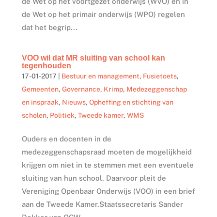
de Wet op het voortgezet onderwijs (WVO) en in
de Wet op het primair onderwijs (WPO) regelen
dat het begrip...
VOO wil dat MR sluiting van school kan
tegenhouden
17-01-2017
|
Bestuur en management
,
Fusietoets
,
Gemeenten
,
Governance
,
Krimp
,
Medezeggenschap
en inspraak
,
Nieuws
,
Opheffing en stichting van
scholen
,
Politiek
,
Tweede kamer
,
WMS
Ouders en docenten in de
medezeggenschapsraad moeten de mogelijkheid
krijgen om niet in te stemmen met een eventuele
sluiting van hun school. Daarvoor pleit de
Vereniging Openbaar Onderwijs (VOO) in een brief
aan de Tweede Kamer.Staatssecretaris Sander