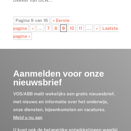
Dekker van OCW...
Pagina 9 van 16
« Eerste
pagina
«
...
7
8
9
10
11
...
»
Laatste
pagina »
Aanmelden voor onze
nieuwsbrief
VOS/ABB mailt wekelijks een gratis nieuwsbrief,
met nieuws en informatie over het onderwijs,
onze diensten, bijeenkomsten en vacatures.
Meld u nu aan
U kunt ook de belangrijke ontwikkelingen waarbij