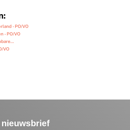
n:
erland - PO/VO
en - PO/VO
enbare…
PO/VO
nieuwsbrief