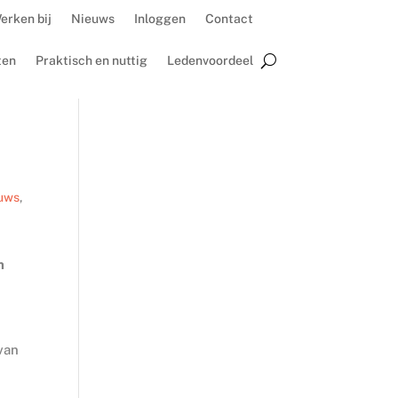
erken bij
Nieuws
Inloggen
Contact
ten
Praktisch en nuttig
Ledenvoordeel
uws
,
n
van