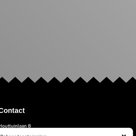
Contact
Houttuinlaan 8
3447 GM Woerden