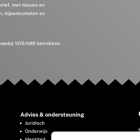
brief, met nieuws en
en, bijeenkomsten en
 waarbij VOS/ABB betrokken
Advies & ondersteuning
Juridisch
Onderwijs
Identiteit