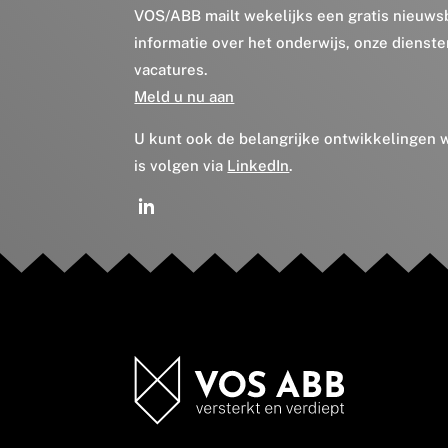
VOS/ABB mailt wekelijks een gratis nieuws
informatie over het onderwijs, onze dienst
vacatures.
Meld u nu aan
U kunt ook de belangrijke ontwikkelingen
is volgen via
LinkedIn
.