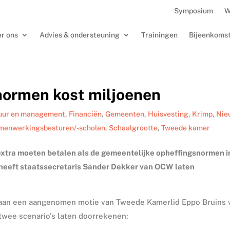
Symposium
W
r ons
Advies & ondersteuning
Trainingen
Bijeenkoms
normen kost miljoenen
uur en management
,
Financiën
,
Gemeenten
,
Huisvesting
,
Krimp
,
Nie
menwerkingsbesturen/-scholen
,
Schaalgrootte
,
Tweede kamer
s extra moeten betalen als de gemeentelijke opheffingsnormen i
 heeft staatssecretaris Sander Dekker van OCW laten
aan een aangenomen motie van Tweede Kamerlid Eppo Bruins 
 twee scenario’s laten doorrekenen: