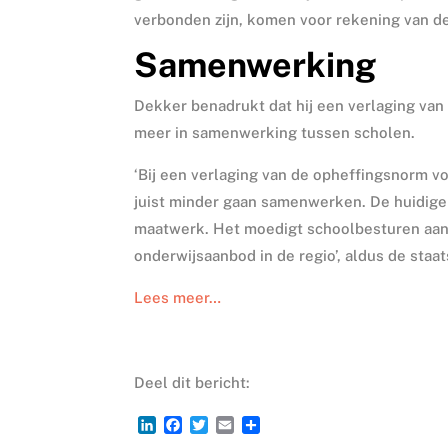
verbonden zijn, komen voor rekening van 
Samenwerking
Dekker benadrukt dat hij een verlaging van
meer in samenwerking tussen scholen.
‘Bij een verlaging van de opheffingsnorm vo
juist minder gaan samenwerken. De huidige
maatwerk. Het moedigt schoolbesturen aa
onderwijsaanbod in de regio’, aldus de staat
Lees meer…
Deel dit bericht:
L
F
T
E
D
i
a
w
m
e