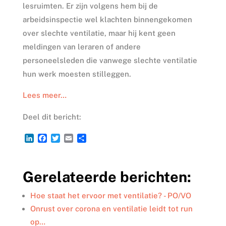
lesruimten. Er zijn volgens hem bij de
arbeidsinspectie wel klachten binnengekomen
over slechte ventilatie, maar hij kent geen
meldingen van leraren of andere
personeelsleden die vanwege slechte ventilatie
hun werk moesten stilleggen.
Lees meer…
Deel dit bericht:
L
F
T
E
D
i
a
w
m
e
n
c
i
a
l
k
e
t
i
e
Gerelateerde berichten:
e
b
t
l
n
d
o
e
I
o
r
Hoe staat het ervoor met ventilatie? - PO/VO
n
k
Onrust over corona en ventilatie leidt tot run
op…