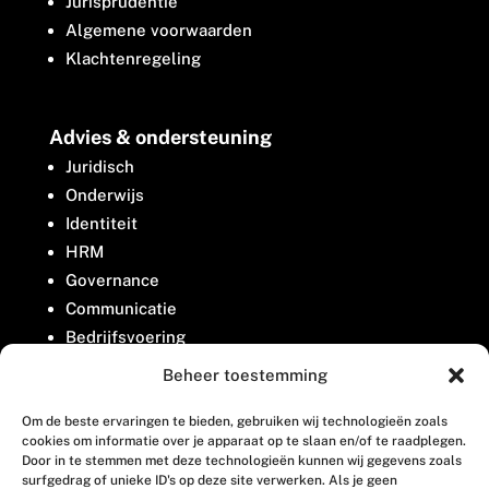
Jurisprudentie
Algemene voorwaarden
Klachtenregeling
Advies & ondersteuning
Juridisch
Onderwijs
Identiteit
HRM
Governance
Communicatie
Bedrijfsvoering
Belangenbehartiging
Beheer toestemming
Om de beste ervaringen te bieden, gebruiken wij technologieën zoals
Contact
cookies om informatie over je apparaat op te slaan en/of te raadplegen.
Door in te stemmen met deze technologieën kunnen wij gegevens zoals
surfgedrag of unieke ID's op deze site verwerken. Als je geen