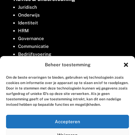
Juridisch
Onderwijs
Identiteit
HRM
Governance
Communicatie
Bedrijfsvoering
Belangenbehartiging
Beheer toestemming
Om de beste ervaringen te bieden, gebruiken wij technologieën zoals
Contact
cookies om informatie over je apparaat op te slaan en/of te raadplegen.
Door in te stemmen met deze technologieën kunnen wij gegevens zoals
surfgedrag of unieke ID's op deze site verwerken. Als je geen
Houttuinlaan 8
toestemming geeft of uw toestemming intrekt, kan dit een nadelige
invloed hebben op bepaalde functies en mogelijkheden.
3447 GM Woerden
(0348) 405 200
Accepteren
welkom@vosabb.nl