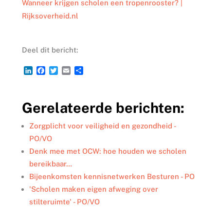
Wanneer krijgen scholen een tropenrooster? |
Rijksoverheid.nl
Deel dit bericht:
L
F
T
E
D
i
a
w
m
e
n
c
i
a
l
k
e
t
i
e
Gerelateerde berichten:
e
b
t
l
n
d
o
e
I
o
r
Zorgplicht voor veiligheid en gezondheid -
n
k
PO/VO
Denk mee met OCW: hoe houden we scholen
bereikbaar…
Bijeenkomsten kennisnetwerken Besturen - PO
'Scholen maken eigen afweging over
stilteruimte' - PO/VO