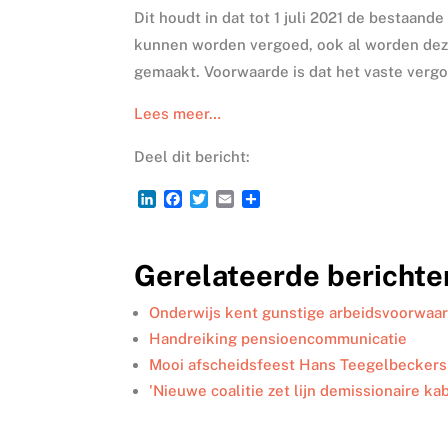
Dit houdt in dat tot 1 juli 2021 de bestaa
kunnen worden vergoed, ook al worden deze
gemaakt. Voorwaarde is dat het vaste verg
Lees meer…
Deel dit bericht:
L
F
T
E
D
i
a
w
m
e
n
c
i
a
l
k
e
t
i
e
Gerelateerde berichte
e
b
t
l
n
d
o
e
I
o
r
Onderwijs kent gunstige arbeidsvoorwaa
n
k
Handreiking pensioencommunicatie
Mooi afscheidsfeest Hans Teegelbeckers
'Nieuwe coalitie zet lijn demissionaire ka