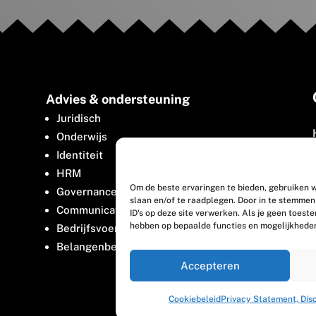
Advies & ondersteuning
Juridisch
Onderwijs
Identiteit
HRM
Om de beste ervaringen te bieden, gebruiken w
Governance
slaan en/of te raadplegen. Door in te stemme
Communicatie
ID's op deze site verwerken. Als je geen toest
hebben op bepaalde functies en mogelijkhede
Bedrijfsvoering
Belangenbehartiging
Accepteren
Cookiebeleid
Privacy Statement, Dis