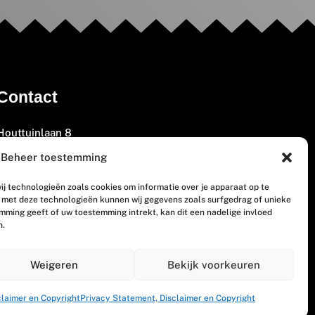
Contact
Houttuinlaan 8
3447 GM Woerden
Beheer toestemming
(0348) 405 200
ij technologieën zoals cookies om informatie over je apparaat op te
welkom@vosabb.nl
n met deze technologieën kunnen wij gegevens zoals surfgedrag of unieke
emming geeft of uw toestemming intrekt, kan dit een nadelige invloed
n.
Privacy, disclaimer en copyright
Weigeren
Bekijk voorkeuren
claimer en Copyright
Privacy Statement, Disclaimer en Copyright