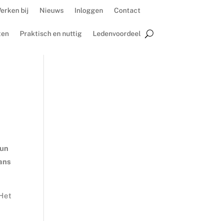
erken bij
Nieuws
Inloggen
Contact
ten
Praktisch en nuttig
Ledenvoordeel
hun
ans
 Het