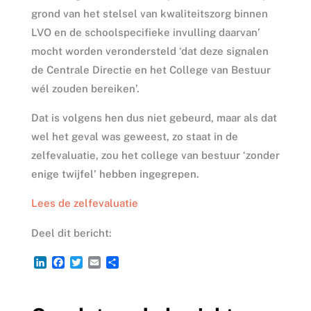
grond van het stelsel van kwaliteitszorg binnen
LVO en de schoolspecifieke invulling daarvan’
mocht worden verondersteld ‘dat deze signalen
de Centrale Directie en het College van Bestuur
wél zouden bereiken’.
Dat is volgens hen dus niet gebeurd, maar als dat
wel het geval was geweest, zo staat in de
zelfevaluatie, zou het college van bestuur ‘zonder
enige twijfel’ hebben ingegrepen.
Lees de zelfevaluatie
Deel dit bericht:
L
F
T
E
D
i
a
w
m
e
n
c
i
a
l
k
e
t
i
e