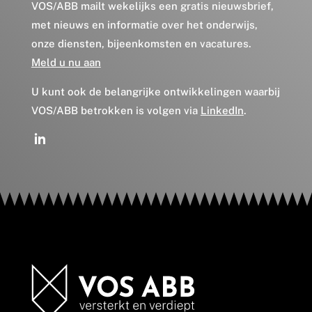
VOS/ABB mailt wekelijks een gratis nieuwsbrief,
met nieuws en informatie over het onderwijs,
onze diensten, bijeenkomsten en vacatures.
Meld u nu aan
U kunt ook de belangrijke ontwikkelingen waarbij
VOS/ABB betrokken is volgen via
LinkedIn
.