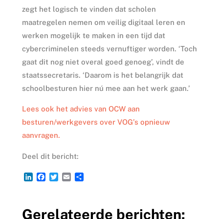
zegt het logisch te vinden dat scholen
maatregelen nemen om veilig digitaal leren en
werken mogelijk te maken in een tijd dat
cybercriminelen steeds vernuftiger worden. ‘Toch
gaat dit nog niet overal goed genoeg’, vindt de
staatssecretaris. ‘Daarom is het belangrijk dat
schoolbesturen hier nú mee aan het werk gaan.’
Lees ook het advies van OCW aan
besturen/werkgevers over VOG’s opnieuw
aanvragen.
Deel dit bericht:
L
F
T
E
D
i
a
w
m
e
n
c
i
a
l
k
e
t
i
e
Gerelateerde berichten:
e
b
t
l
n