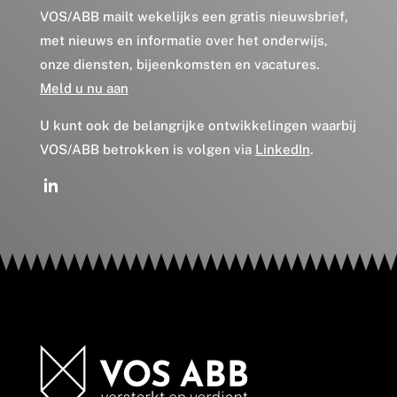
VOS/ABB mailt wekelijks een gratis nieuwsbrief,
met nieuws en informatie over het onderwijs,
onze diensten, bijeenkomsten en vacatures.
Meld u nu aan
U kunt ook de belangrijke ontwikkelingen waarbij
VOS/ABB betrokken is volgen via
LinkedIn
.