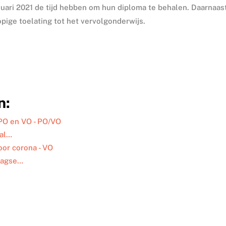
uari 2021 de tijd hebben om hun diploma te behalen. Daarnaas
pige toelating tot het vervolgonderwijs.
n:
PO en VO - PO/VO
aal…
or corona - VO
aagse…