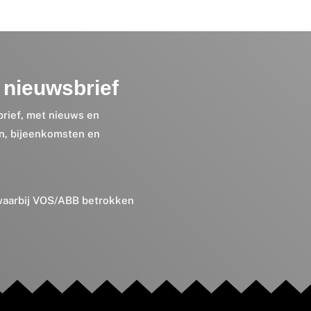
nieuwsbrief
brief, met nieuws en
en, bijeenkomsten en
 waarbij VOS/ABB betrokken