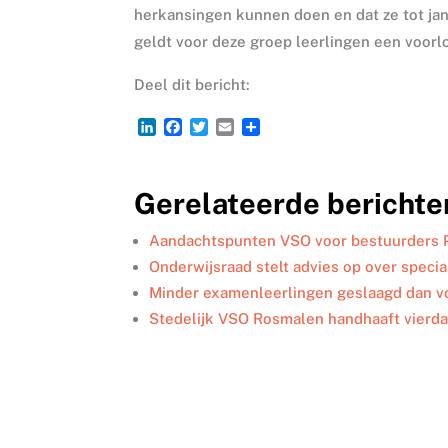
herkansingen kunnen doen en dat ze tot jan
geldt voor deze groep leerlingen een voorlo
Deel dit bericht:
L
F
T
E
D
i
a
w
m
e
n
c
i
a
l
k
e
t
i
e
Gerelateerde berichte
e
b
t
l
n
d
o
e
I
o
r
Aandachtspunten VSO voor bestuurders 
n
k
Onderwijsraad stelt advies op over speci
Minder examenleerlingen geslaagd dan vo
Stedelijk VSO Rosmalen handhaaft vierd