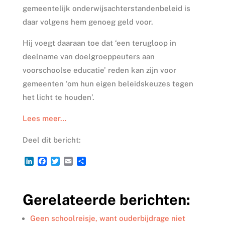
gemeentelijk onderwijsachterstandenbeleid is
daar volgens hem genoeg geld voor.
Hij voegt daaraan toe dat ‘een terugloop in
deelname van doelgroeppeuters aan
voorschoolse educatie’ reden kan zijn voor
gemeenten ‘om hun eigen beleidskeuzes tegen
het licht te houden’.
Lees meer…
Deel dit bericht:
L
F
T
E
D
i
a
w
m
e
n
c
i
a
l
k
e
t
i
e
Gerelateerde berichten:
e
b
t
l
n
d
o
e
I
o
r
Geen schoolreisje, want ouderbijdrage niet
n
k