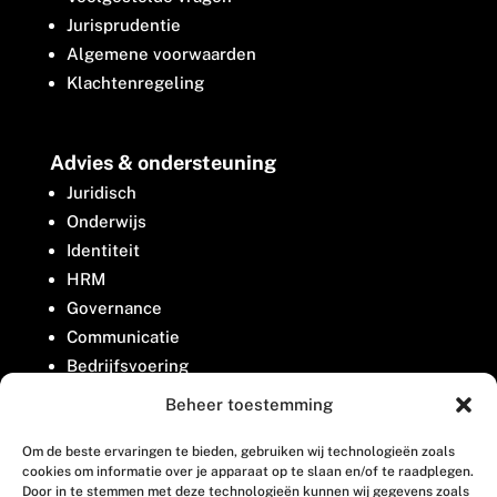
Jurisprudentie
Algemene voorwaarden
Klachtenregeling
Advies & ondersteuning
Juridisch
Onderwijs
Identiteit
HRM
Governance
Communicatie
Bedrijfsvoering
Belangenbehartiging
Beheer toestemming
Om de beste ervaringen te bieden, gebruiken wij technologieën zoals
Contact
cookies om informatie over je apparaat op te slaan en/of te raadplegen.
Door in te stemmen met deze technologieën kunnen wij gegevens zoals