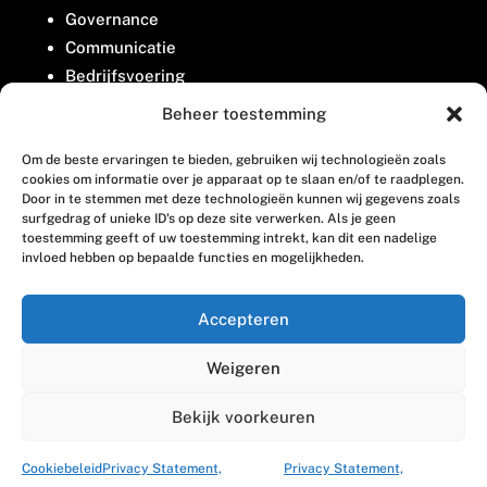
Governance
Communicatie
Bedrijfsvoering
Belangenbehartiging
Beheer toestemming
Om de beste ervaringen te bieden, gebruiken wij technologieën zoals
Contact
cookies om informatie over je apparaat op te slaan en/of te raadplegen.
Door in te stemmen met deze technologieën kunnen wij gegevens zoals
surfgedrag of unieke ID's op deze site verwerken. Als je geen
Houttuinlaan 8
toestemming geeft of uw toestemming intrekt, kan dit een nadelige
invloed hebben op bepaalde functies en mogelijkheden.
3447 GM Woerden
(0348) 405 200
Accepteren
welkom@vosabb.nl
Weigeren
Privacy, disclaimer en copyright
Bekijk voorkeuren
Cookiebeleid
Privacy Statement,
Privacy Statement,