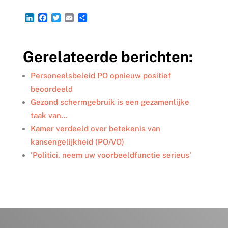
L
F
T
E
D
i
a
w
m
e
n
c
i
a
l
k
e
t
i
e
Gerelateerde berichten:
e
b
t
l
n
d
o
e
I
o
r
Personeelsbeleid PO opnieuw positief
n
k
beoordeeld
Gezond schermgebruik is een gezamenlijke
taak van…
Kamer verdeeld over betekenis van
kansengelijkheid (PO/VO)
'Politici, neem uw voorbeeldfunctie serieus'