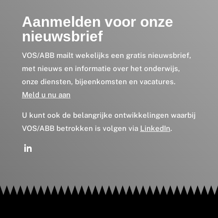
Aanmelden voor onze
nieuwsbrief
VOS/ABB mailt wekelijks een gratis nieuwsbrief,
met nieuws en informatie over het onderwijs,
onze diensten, bijeenkomsten en vacatures.
Meld u nu aan
U kunt ook de belangrijke ontwikkelingen waarbij
VOS/ABB betrokken is volgen via
LinkedIn
.