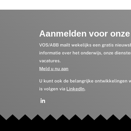
Aanmelden voor onze 
VOS/ABB mailt wekelijks een gratis nieuws
informatie over het onderwijs, onze dienst
vacatures.
Meld u nu aan
U kunt ook de belangrijke ontwikkelingen
is volgen via
LinkedIn
.