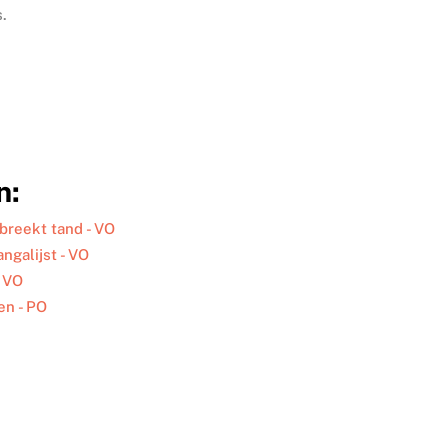
s.
n:
 breekt tand - VO
ngalijst - VO
- VO
en - PO