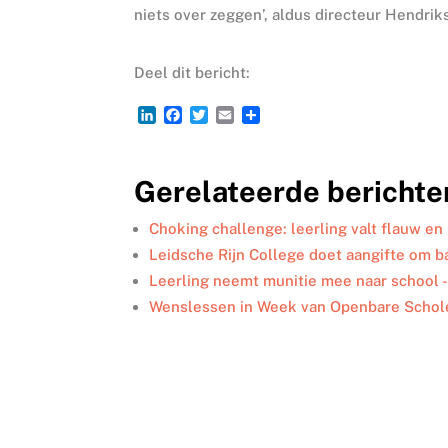
niets over zeggen’, aldus directeur Hendrik
Deel dit bericht:
L
F
T
E
D
i
a
w
m
e
n
c
i
a
l
k
e
t
i
e
Gerelateerde berichte
e
b
t
l
n
d
o
e
I
o
r
Choking challenge: leerling valt flauw en
n
k
Leidsche Rijn College doet aangifte om ba
Leerling neemt munitie mee naar school 
Wenslessen in Week van Openbare Schol