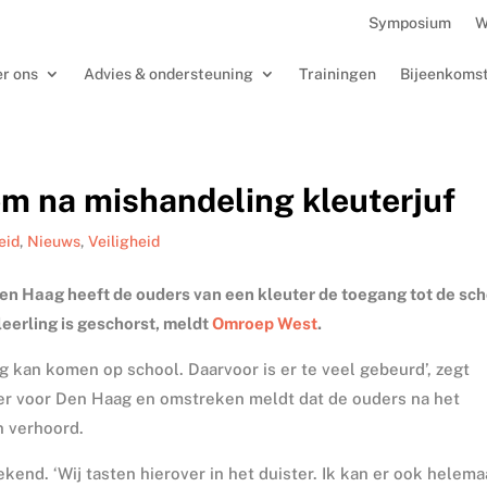
Symposium
W
r ons
Advies & ondersteuning
Trainingen
Bijeenkoms
om na mishandeling kleuterjuf
eid
,
Nieuws
,
Veiligheid
en Haag heeft de ouders van een kleuter de toegang tot de sc
leerling is geschorst, meldt
Omroep West
.
ug kan komen op school. Daarvoor is er te veel gebeurd’, zegt
der voor Den Haag en omstreken meldt dat de ouders na het
n verhoord.
kend. ‘Wij tasten hierover in het duister. Ik kan er ook helema