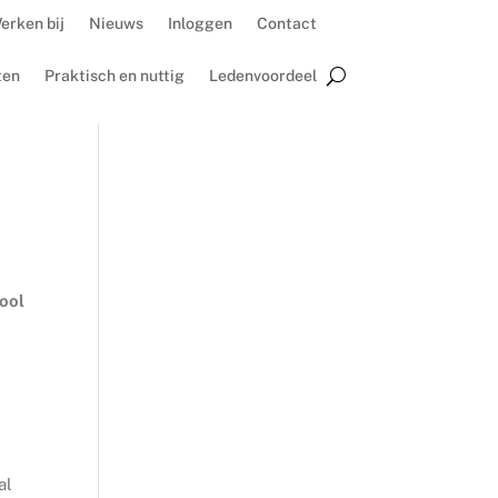
erken bij
Nieuws
Inloggen
Contact
ten
Praktisch en nuttig
Ledenvoordeel
hool
al