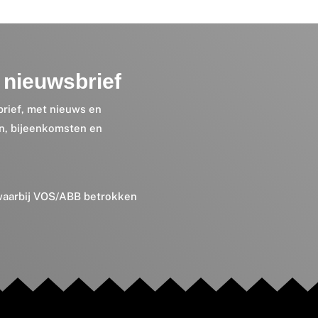
nieuwsbrief
brief, met nieuws en
en, bijeenkomsten en
 waarbij VOS/ABB betrokken