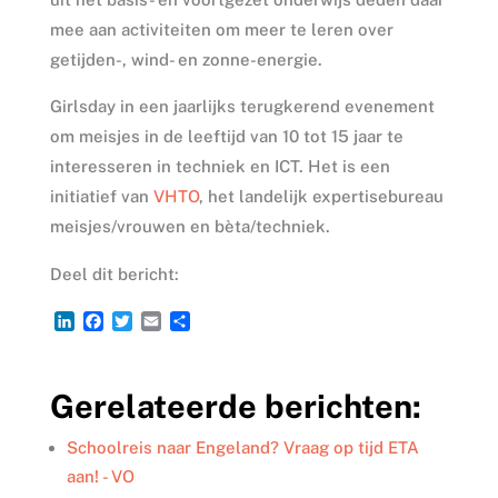
mee aan activiteiten om meer te leren over
getijden-, wind- en zonne-energie.
Girlsday in een jaarlijks terugkerend evenement
om meisjes in de leeftijd van 10 tot 15 jaar te
interesseren in techniek en ICT. Het is een
initiatief van
VHTO
, het landelijk expertisebureau
meisjes/vrouwen en bèta/techniek.
Deel dit bericht:
L
F
T
E
D
i
a
w
m
e
n
c
i
a
l
k
e
t
i
e
Gerelateerde berichten:
e
b
t
l
n
d
o
e
I
o
r
Schoolreis naar Engeland? Vraag op tijd ETA
n
k
aan! - VO