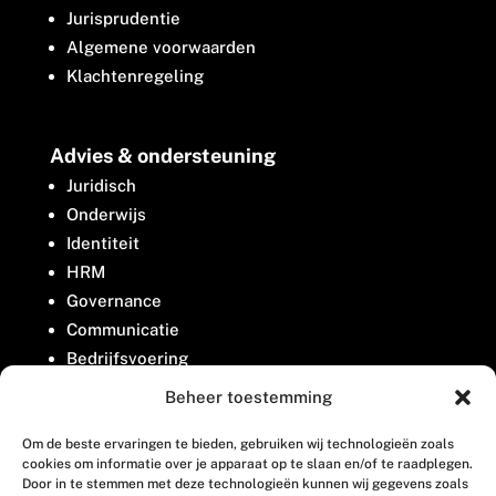
Jurisprudentie
Algemene voorwaarden
Klachtenregeling
Advies & ondersteuning
Juridisch
Onderwijs
Identiteit
HRM
Governance
Communicatie
Bedrijfsvoering
Belangenbehartiging
Beheer toestemming
Om de beste ervaringen te bieden, gebruiken wij technologieën zoals
Contact
cookies om informatie over je apparaat op te slaan en/of te raadplegen.
Door in te stemmen met deze technologieën kunnen wij gegevens zoals