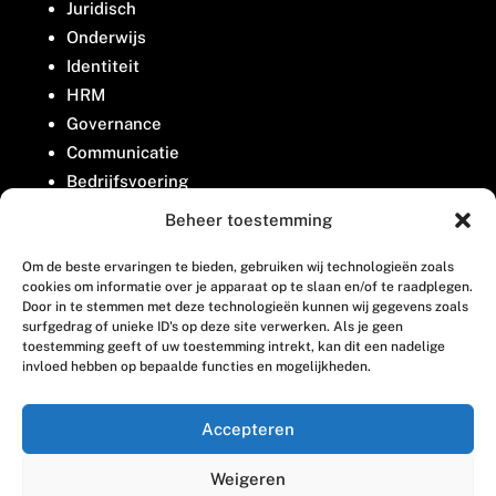
Juridisch
Onderwijs
Identiteit
HRM
Governance
Communicatie
Bedrijfsvoering
Belangenbehartiging
Beheer toestemming
Om de beste ervaringen te bieden, gebruiken wij technologieën zoals
Contact
cookies om informatie over je apparaat op te slaan en/of te raadplegen.
Door in te stemmen met deze technologieën kunnen wij gegevens zoals
surfgedrag of unieke ID's op deze site verwerken. Als je geen
Houttuinlaan 8
toestemming geeft of uw toestemming intrekt, kan dit een nadelige
invloed hebben op bepaalde functies en mogelijkheden.
3447 GM Woerden
(0348) 405 200
Accepteren
welkom@vosabb.nl
Weigeren
Privacy, disclaimer en copyright