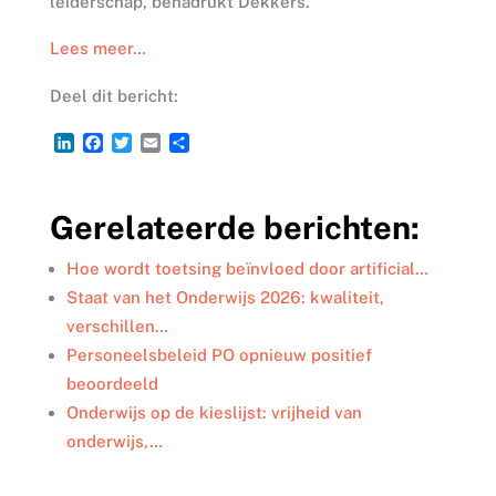
leiderschap, benadrukt Dekkers.
Lees meer…
Deel dit bericht:
L
F
T
E
D
i
a
w
m
e
n
c
i
a
l
k
e
t
i
e
Gerelateerde berichten:
e
b
t
l
n
d
o
e
I
o
r
Hoe wordt toetsing beïnvloed door artificial…
n
k
Staat van het Onderwijs 2026: kwaliteit,
verschillen…
Personeelsbeleid PO opnieuw positief
beoordeeld
Onderwijs op de kieslijst: vrijheid van
onderwijs,…