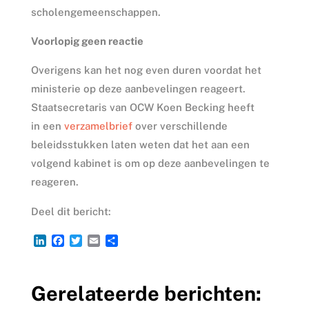
scholengemeenschappen.
Voorlopig geen reactie
Overigens kan het nog even duren voordat het
ministerie op deze aanbevelingen reageert.
Staatsecretaris van OCW Koen Becking heeft
in een
verzamelbrief
over verschillende
beleidsstukken laten weten dat het aan een
volgend kabinet is om op deze aanbevelingen te
reageren.
Deel dit bericht:
L
F
T
E
D
i
a
w
m
e
n
c
i
a
l
k
e
t
i
e
Gerelateerde berichten:
e
b
t
l
n
d
o
e