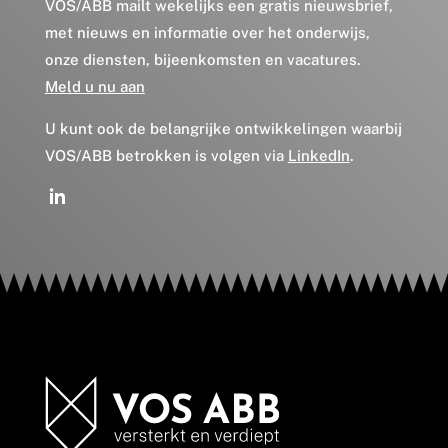
VOS/ABB mailt wekelijks een gratis nieuwsbrief,
met nieuws en informatie over het onderwijs,
onze diensten, bijeenkomsten en vacatures.
Meld u nu aan
U kunt ook de belangrijke ontwikkelingen waarbij
VOS/ABB betrokken is volgen via
LinkedIn
.