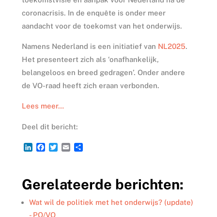
coronacrisis. In de enquête is onder meer
aandacht voor de toekomst van het onderwijs.
Namens Nederland is een initiatief van
NL2025
.
Het presenteert zich als ‘onafhankelijk,
belangeloos en breed gedragen’. Onder andere
de VO-raad heeft zich eraan verbonden.
Lees meer…
Deel dit bericht:
L
F
T
E
D
i
a
w
m
e
n
c
i
a
l
k
e
t
i
e
Gerelateerde berichten:
e
b
t
l
n
d
o
e
I
o
r
Wat wil de politiek met het onderwijs? (update)
n
k
- PO/VO