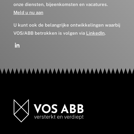
onze diensten, bijeenkomsten en vacatures.
Meld u nu aan
U kunt ook de belangrijke ontwikkelingen waarbij
VOS/ABB betrokken is volgen via
LinkedIn
.